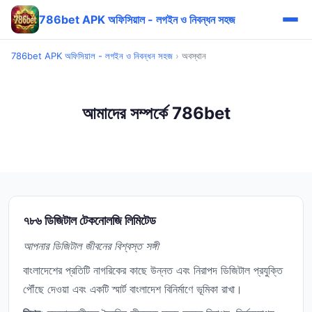
786bet APK অফিসিয়াল - লগইন ও নিবন্ধন সহজ
786bet APK অফিসিয়াল - লগইন ও নিবন্ধন সহজ
›
অবস্থান
আমাদের সম্পর্কে 786bet
৭৮৬ ডিজিটাল টেকনোলজি লিমিটেড
আপনার ডিজিটাল জীবনের বিশ্বস্ত সঙ্গী
বাংলাদেশের প্রতিটি নাগরিকের কাছে উন্নত এবং নিরাপদ ডিজিটাল প্রযুক্তি
পৌঁছে দেওয়া এবং একটি স্মার্ট বাংলাদেশ বিনির্মাণে ভূমিকা রাখা।