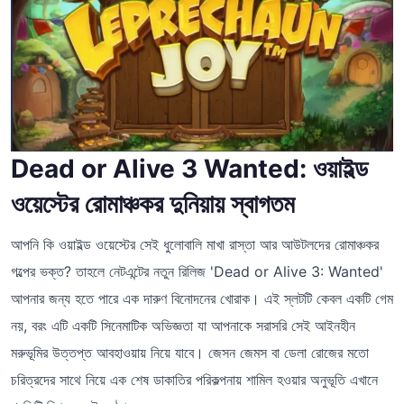
Dead or Alive 3 Wanted: ওয়াইল্ড
ওয়েস্টের রোমাঞ্চকর দুনিয়ায় স্বাগতম
আপনি কি ওয়াইল্ড ওয়েস্টের সেই ধুলোবালি মাখা রাস্তা আর আউটলদের রোমাঞ্চকর
গল্পের ভক্ত? তাহলে নেটএন্টের নতুন রিলিজ 'Dead or Alive 3: Wanted'
আপনার জন্য হতে পারে এক দারুণ বিনোদনের খোরাক। এই স্লটটি কেবল একটি গেম
নয়, বরং এটি একটি সিনেমাটিক অভিজ্ঞতা যা আপনাকে সরাসরি সেই আইনহীন
মরুভূমির উত্তপ্ত আবহাওয়ায় নিয়ে যাবে। জেসন জেমস বা ডেলা রোজের মতো
চরিত্রদের সাথে নিয়ে এক শেষ ডাকাতির পরিকল্পনায় শামিল হওয়ার অনুভূতি এখানে